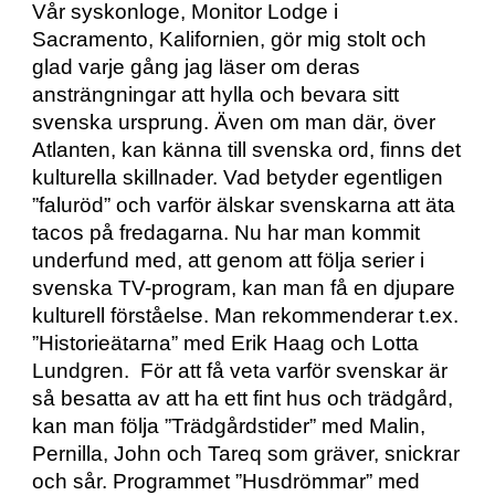
Vår syskonloge, Monitor Lodge i 
Sacramento, Kalifornien, gör mig stolt och 
glad varje gång jag läser om deras 
ansträngningar att hylla och bevara sitt 
svenska ursprung. Även om man där, över 
Atlanten, kan känna till svenska ord, finns det 
kulturella skillnader. Vad betyder egentligen 
”faluröd” och varför älskar svenskarna att äta 
tacos på fredagarna. Nu har man kommit 
underfund med, att genom att följa serier i 
svenska TV-program, kan man få en djupare 
kulturell förståelse. Man rekommenderar t.ex. 
”Historieätarna” med Erik Haag och Lotta 
Lundgren.  För att få veta varför svenskar är 
så besatta av att ha ett fint hus och trädgård, 
kan man följa ”Trädgårdstider” med Malin, 
Pernilla, John och Tareq som gräver, snickrar 
och sår. Programmet ”Husdrömmar” med 