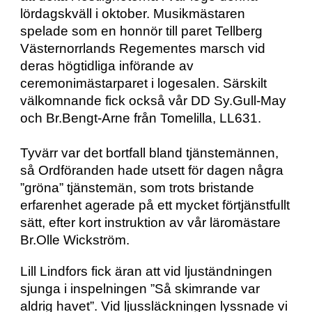
lördagskväll i oktober. Musikmästaren 
spelade som en honnör till paret Tellberg 
Västernorrlands Regementes marsch vid 
deras högtidliga införande av 
ceremonimästarparet i logesalen. Särskilt 
välkomnande fick också vår DD Sy.Gull-May 
och Br.Bengt-Arne från Tomelilla, LL631.
Tyvärr var det bortfall bland tjänstemännen, 
så Ordföranden hade utsett för dagen några 
”gröna” tjänstemän, som trots bristande 
erfarenhet agerade på ett mycket förtjänstfullt 
sätt, efter kort instruktion av vår läromästare 
Br.Olle Wickström.
Lill Lindfors fick äran att vid ljuständningen 
sjunga i inspelningen ”Så skimrande var 
aldrig havet”. Vid ljussläckningen lyssnade vi 