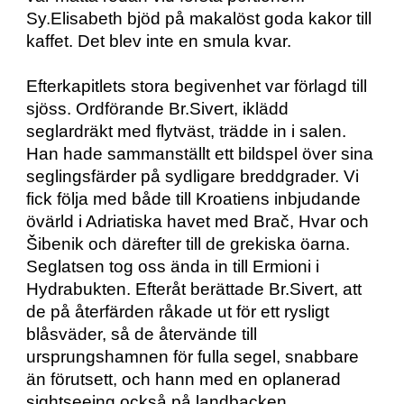
Sy.Elisabeth bjöd på makalöst goda kakor till 
kaffet. Det blev inte en smula kvar. 
Efterkapitlets stora begivenhet var förlagd till 
sjöss. Ordförande Br.Sivert, iklädd 
seglardräkt med flytväst, trädde in i salen. 
Han hade sammanställt ett bildspel över sina 
seglingsfärder på sydligare breddgrader. Vi 
fick följa med både till Kroatiens inbjudande 
övärld i Adriatiska havet med Brač, Hvar och 
Šibenik och därefter till de grekiska öarna. 
Seglatsen tog oss ända in till Ermioni i 
Hydrabukten. Efteråt berättade Br.Sivert, att 
de på återfärden råkade ut för ett rysligt 
blåsväder, så de återvände till 
ursprungshamnen för fulla segel, snabbare 
än förutsett, och hann med en oplanerad 
sightseeing också på landbacken.