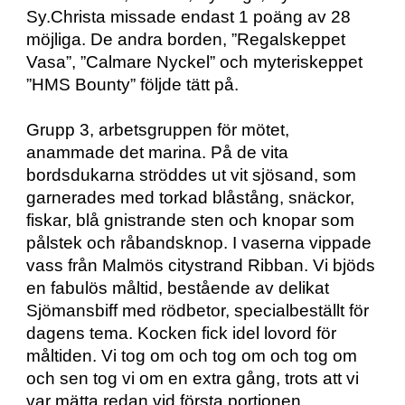
Sy.Christa missade endast 1 poäng av 28 
möjliga. De andra borden, ”Regalskeppet 
Vasa”, ”Calmare Nyckel” och myteriskeppet 
”HMS Bounty” följde tätt på.
Grupp 3, arbetsgruppen för mötet, 
anammade det marina. På de vita 
bordsdukarna ströddes ut vit sjösand, som 
garnerades med torkad blåstång, snäckor, 
fiskar, blå gnistrande sten och knopar som 
pålstek och råbandsknop. I vaserna vippade 
vass från Malmös citystrand Ribban. Vi bjöds 
en fabulös måltid, bestående av delikat 
Sjömansbiff med rödbetor, specialbeställt för 
dagens tema. Kocken fick idel lovord för 
måltiden. Vi tog om och tog om och tog om 
och sen tog vi om en extra gång, trots att vi 
var mätta redan vid första portionen. 