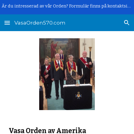
Är du intresserad av vår Orden? Formulär finns på kontaktsidan.
Skip to main content
Skip to navigation
VasaOrden570.com
Vasa Orden av Amerika