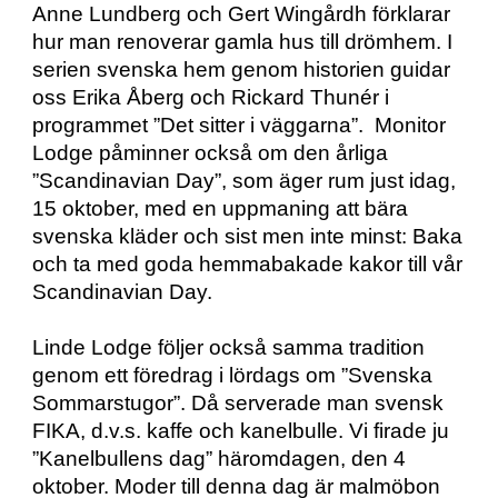
Anne Lundberg och Gert Wingårdh förklarar 
hur man renoverar gamla hus till drömhem. I 
serien svenska hem genom historien guidar 
oss Erika Åberg och Rickard Thunér i 
programmet ”Det sitter i väggarna”.  Monitor 
Lodge påminner också om den årliga 
”Scandinavian Day”, som äger rum just idag, 
15 oktober, med en uppmaning att bära 
svenska kläder och sist men inte minst: Baka 
och ta med goda hemmabakade kakor till vår 
Scandinavian Day.
Linde Lodge följer också samma tradition 
genom ett föredrag i lördags om ”Svenska 
Sommarstugor”. Då serverade man svensk 
FIKA, d.v.s. kaffe och kanelbulle. Vi firade ju 
”Kanelbullens dag” häromdagen, den 4 
oktober. Moder till denna dag är malmöbon 