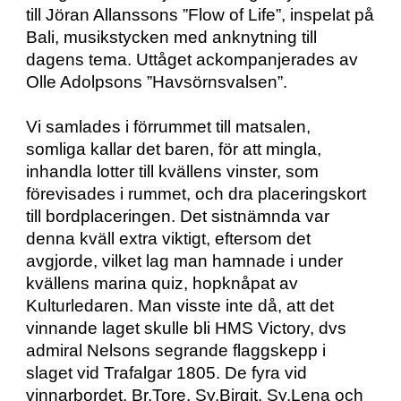
till Jöran Allanssons ”Flow of Life”, inspelat på 
Bali, musikstycken med anknytning till 
dagens tema. Uttåget ackompanjerades av 
Olle Adolpsons ”Havsörnsvalsen”.
Vi samlades i förrummet till matsalen, 
somliga kallar det baren, för att mingla, 
inhandla lotter till kvällens vinster, som 
förevisades i rummet, och dra placeringskort 
till bordplaceringen. Det sistnämnda var 
denna kväll extra viktigt, eftersom det 
avgjorde, vilket lag man hamnade i under 
kvällens marina quiz, hopknåpat av 
Kulturledaren. Man visste inte då, att det 
vinnande laget skulle bli HMS Victory, dvs 
admiral Nelsons segrande flaggskepp i 
slaget vid Trafalgar 1805. De fyra vid 
vinnarbordet, Br.Tore, Sy.Birgit, Sy.Lena och 