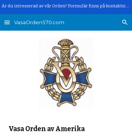
Är du intresserad av vår Orden? Formulär finns på kontaktsidan.
Skip to main content
Skip to navigation
VasaOrden570.com
Vasa Orden av Amerika