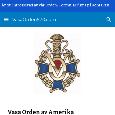
Är du intresserad av vår Orden? Formulär finns på kontaktsidan.
Skip to main content
Skip to navigation
VasaOrden570.com
Vasa Orden av Amerika