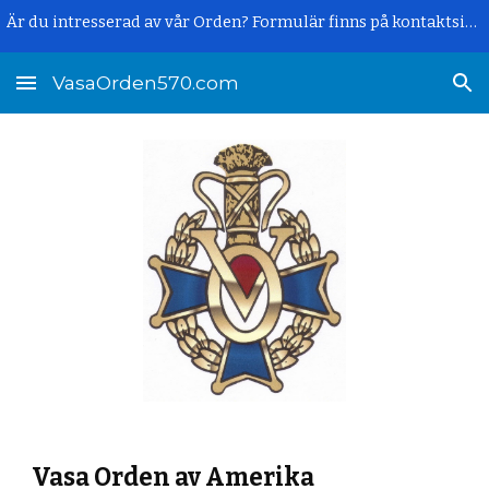
Är du intresserad av vår Orden? Formulär finns på kontaktsidan.
Skip to main content
Skip to navigation
VasaOrden570.com
Vasa Orden av Amerika