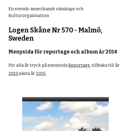
En svensk-amerikansk vänskaps och
kulturorganisation
Logen Skåne Nr 570 - Malmö,
Sweden
Menysida för reportage och album år 2014
För alla år tryck på menysida
Reportage
,
tillbaka till år
201
3
nästa år
201
5
.