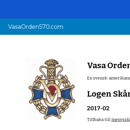
Sk
VasaOrden570.com
Vasa Orde
En svensk-amerikans
Logen Skån
2017-0
2
Tillbaka till
menysida