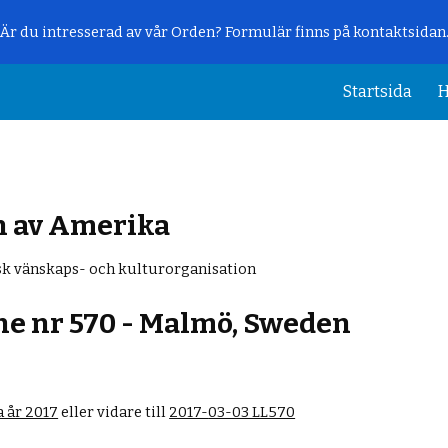
Är du intresserad av vår Orden? Formulär finns på kontaktsidan
ip to main content
Skip to navigat
Startsida
H
n av Amerika
k vänskaps- och kulturorganisation
e nr 570 - Malmö, Sweden
 år 2017
eller vidare till
2017-
03-03 LL570