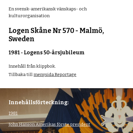
En svensk-amerikansk vänskaps- och
kulturorganisation
Logen Skåne Nr 570 - Malmö,
Sweden
19
81 - Logens 50-årsjubileum
Innehåll från klippbok.
Tillbaka till
menysida Reportage
Innehållsförteckning:
1981
John Hanson Amerikas förste president