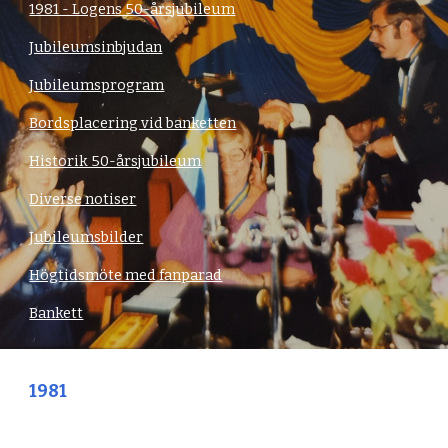
1981 - Logens 50-årsjubileum
Jubileumsinbjudan
Jubileumsprogram
Bordsplacering vid banketten
Historik 50-årsjubileum
Diverse notiser
Jubileumsbilder
Högtidsmöte med fanparad
Bankett
1981