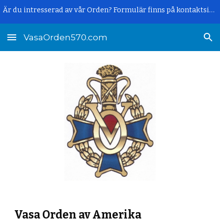
Är du intresserad av vår Orden? Formulär finns på kontaktsidan.
Skip to main content
Skip to navigation
VasaOrden570.com
Vasa Orden av Amerika