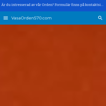
Är du intresserad av vår Orden? Formulär finns på kontaktsidan.
Skip to main content
Skip to navigation
VasaOrden570.com