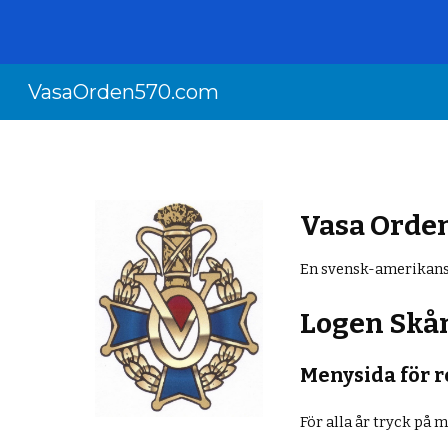
Sk
VasaOrden570.com
Vasa Orde
En svensk-amerikans
Logen Skå
Menysida för r
För alla år tryck på