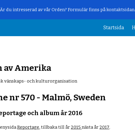
Är du intresserad av vår Orden? Formulär finns på kontaktsidan
ip to main content
Skip to navigat
Startsida
H
n av Amerika
k vänskaps- och kulturorganisation
ne
n
r 570 - Malmö, Sweden
eportage och album år 2016
 menysida
Reportage
,
tillbaka till år
201
5
nästa år
201
7
.