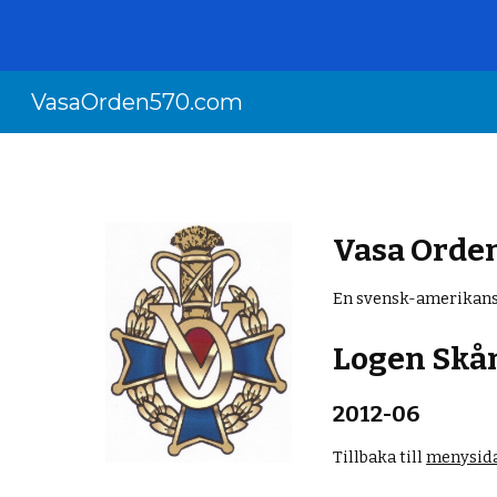
Sk
VasaOrden570.com
Vasa Orde
En svensk-amerikans
Logen Skån
2012-0
6
Tillbaka till
menysida