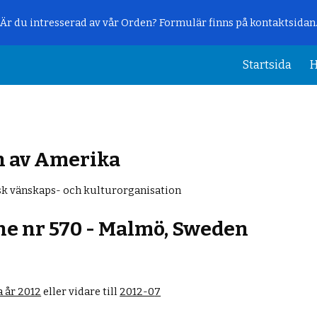
Är du intresserad av vår Orden? Formulär finns på kontaktsidan
ip to main content
Skip to navigat
Startsida
H
n av Amerika
k vänskaps- och kulturorganisation
e nr 570 - Malmö, Sweden
 år 2012
eller vidare till
2012-0
7