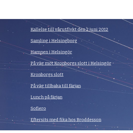
Kallelse till vårutflykt den 2 juni 2012
Samling i Helsingborg
Hamnen i Helsingör
På väg mot Kronborgs slott i Helsingör
Kronborgs slott
På väg tillbaka till färjan
Lunch på färjan
Sofiero
Eftersits med fika hos Broddesson