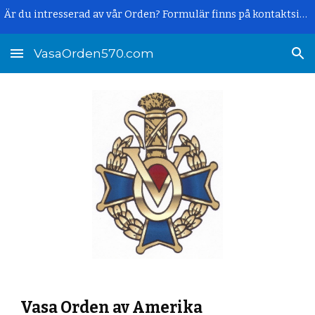
Är du intresserad av vår Orden? Formulär finns på kontaktsidan.
Skip to main content
Skip to navigation
VasaOrden570.com
Vasa Orden av Amerika