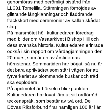
genomföras med berömligt bistånd från 
LL631 Tomelilla. Stämningen förhöjdes av 
glittrande långklänningar och fladdrande 
frackskört med ceremonier av sällan skådat 
slag.
På marsmötet höll kulturledaren föredrag 
med bilder om Vasaarkivet i Bishop Hill och 
dess svenska historia. Kulturledaren erinrade 
också i sin rapport om Vårdagjämningen den 
20 mars, som är en av årstidernas 
hörnstenar. Sommartiden har börjat, så nu är 
det bara aprilvädret som står i vägen för att 
fyrverkeriet av blommande buskar och träd 
ska explodera.
På aprilmötet är hörseln i blickpunkten. 
Kulturledaren har lovat lära ut sitt ordförråd i 
teckenspråk, som består av två ord. De 
Dövas Riksförbund firar nämligen 100 år i år.