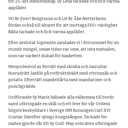
för 25-års medlemskap. Sy Lena tackade och fick varma 
applåder.
VO Br Evert Bengtsson och LH Br Åke Netterheim 
fördes också till altaret för att mottaga FDO-värdighet. 
Båda tackade och fick varma applåder.
Efter avslutat logemöte samlades vi i förrummet för en 
stunds mingel, innan tiden var inne, att inta matsalen, 
som var vackert dukad för banketten.
Menyn bestod av förrätt med skinka och laxrullar. 
Huvudrätt laxfilé på rotfruktsbädd med vitvinssås och 
potatis. Efterrätt mandeltårta med mandariner och 
punchgrädde.
Ordförande Sy Marie hälsade alla välkomna till bords 
samt utbringade en skål och ett leve för vår Ordens 
högste beskyddare i Sverige HM Konungen Carl XVI 
Gustav. Därefter sjöngs kungssången. Tackade för 
maten gjorde vår DD Sy Gull-May som även utbringade 