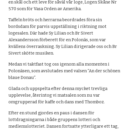
en skål och ett leve för såväl vår loge, Logen Skåne Nr 
570 som för Vasa Orden av Amerika.
Taffeln bröts och herrarna beordrades föra sin 
bordsdam för parvis uppställning i riktning mot 
logesalen. Där hade Sy Lilian och Br Sivert 
Alexandersson förberett för en Polonäs, som var 
kvällens överraskning. Sy Lilian dirigerade oss och Br 
Sivert skötte musiken.
Medan vi taktfast tog oss igenom alla momenten i 
Polonäsen, som avslutades med valsen ”An der schönen 
blaue Donau”.
Glada och uppspelta efter denna mycket trevliga 
upplevelse, återintog vi matsalen som nu var 
omgrupperad för kaffe och dans med Thomboz.
Efter en stund gjordes en paus i dansen för 
lottdragningarna i både gruppens lotteri och 
medlemslotteriet. Dansen fortsatte ytterligare ett tag, 