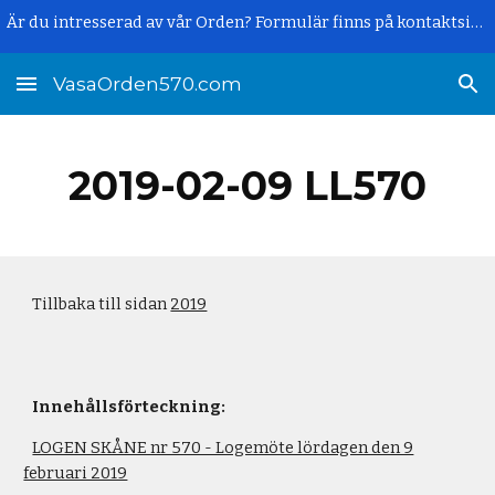
Är du intresserad av vår Orden? Formulär finns på kontaktsidan.
Skip to main content
Skip to navigation
VasaOrden570.com
2019-02-09 LL570
Tillbaka till sidan 
2019
Innehållsförteckning:
LOGEN SKÅNE nr 570 - Logemöte lördagen den 9
februari 2019