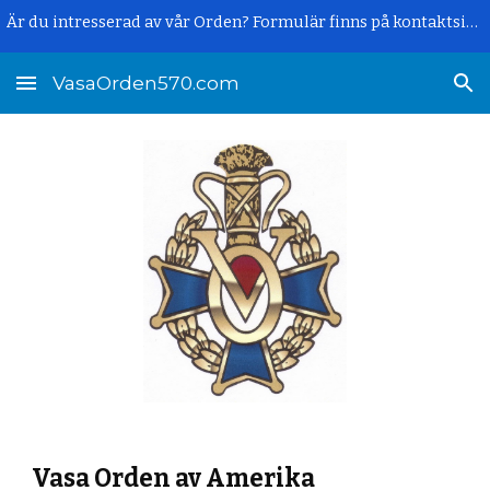
Är du intresserad av vår Orden? Formulär finns på kontaktsidan.
Skip to main content
Skip to navigation
VasaOrden570.com
Vasa Orden av Amerika