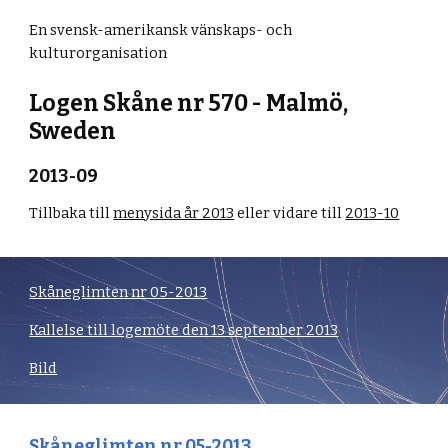
En svensk-amerikansk vänskaps- och
kulturorganisation
Logen Skåne nr 570 - Malmö,
Sweden
2013-0
9
Tillbaka till
menysida år 2013
eller vidare till
2013-
10
Skåneglimten nr 05-2013
Kallelse till logemöte den 13 september 2013
Bild
Skåneglimten nr 05-2013