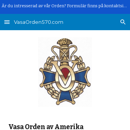
Är du intresserad av vår Orden? Formulär finns på kontaktsidan.
Skip to main content
Skip to navigation
VasaOrden570.com
Vasa Orden av Amerika