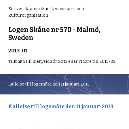
En svensk-amerikansk vänskaps- och
kulturorganisation
Logen Skåne nr 570 - Malmö,
Sweden
201
3
-01
Tillbaka till
menysida år 2013
eller vidare till
201
3
-
02
Kallelse till logemöte den 11 januari 2013
Kallelse till logemöte den 11 januari 2013