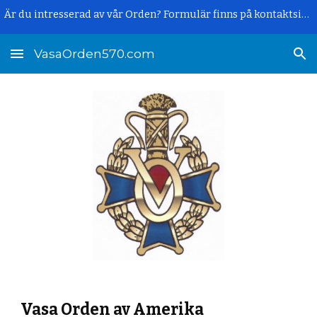
Är du intresserad av vår Orden? Formulär finns på kontaktsidan.
Skip to main content
Skip to navigation
VasaOrden570.com
Vasa Orden av Amerika