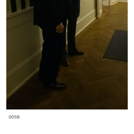
0058: