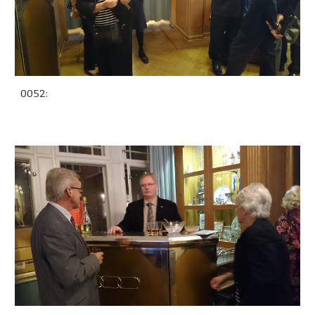
0052: