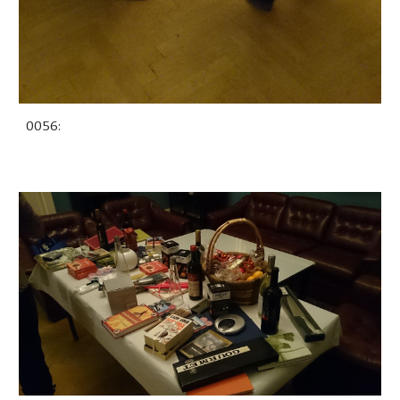
0056: