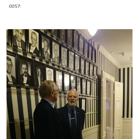
0057: