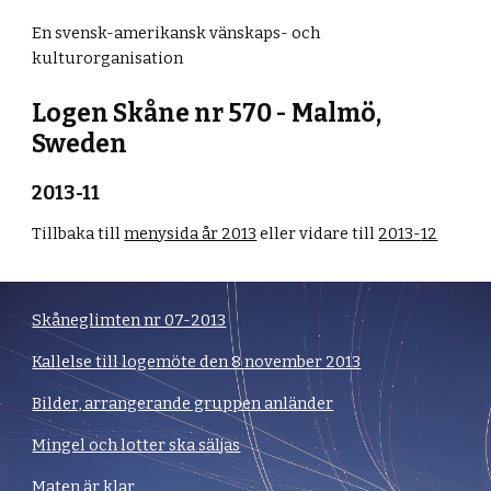
En svensk-amerikansk vänskaps- och
kulturorganisation
Logen Skåne nr 570 - Malmö,
Sweden
2013-1
1
Tillbaka till
menysida år 2013
eller vidare till
2013-
12
Skåneglimten nr 07-2013
Kallelse till logemöte den 8 november 2013
Bilder, arrangerande gruppen anländer
Mingel och lotter ska säljas
Maten är klar