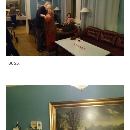
0055: