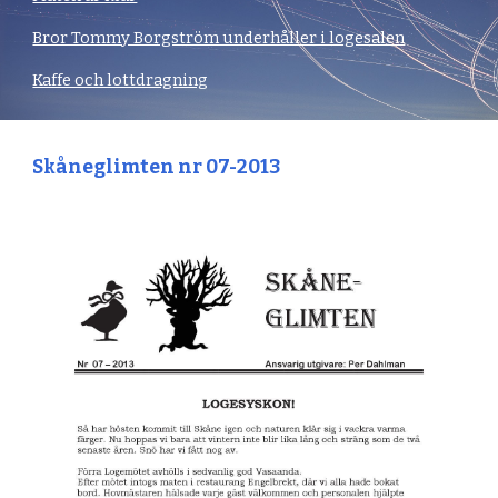
Bror Tommy Borgström underhåller i logesalen
Kaffe och lottdragning
Skåneglimten nr 07-2013