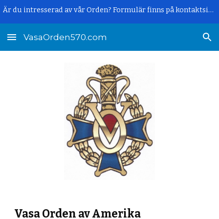
Är du intresserad av vår Orden? Formulär finns på kontaktsidan.
Skip to main content
Skip to navigation
VasaOrden570.com
Vasa Orden av Amerika