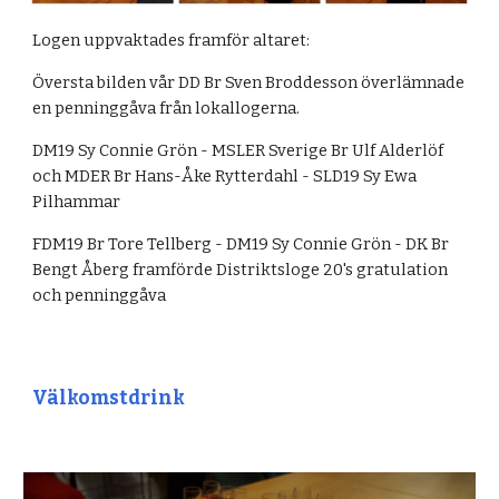
Logen uppvaktades framför altaret:
Översta bilden vår DD Br Sven Broddesson överlämnade
en penninggåva från lokallogerna.
DM19 Sy Connie Grön -
MSLER Sverige Br Ulf Alderlöf
och MDER Br Hans-Åke Rytterdahl - SLD19 Sy Ewa
Pilhammar
FDM19 Br Tore Tellberg -
DM19 Sy Connie Grön - DK Br
Bengt Åberg framförde Distrikt
s
loge
20's
gratulation
och
penninggåva
Välkomstdrink