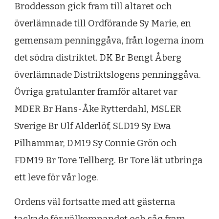
Broddesson gick fram till altaret och
överlämnade till Ordförande Sy Marie, en
gemensam penninggåva, från logerna inom
det södra distriktet. DK Br Bengt Åberg
överlämnade Distriktslogens penninggåva.
Övriga gratulanter framför altaret var
MDER Br Hans-Åke Rytterdahl, MSLER
Sverige Br Ulf Alderlöf, SLD19 Sy Ewa
Pilhammar, DM19 Sy Connie Grön och
FDM19 Br Tore Tellberg. Br Tore lät utbringa
ett leve för vår loge.
Ordens väl fortsatte med att gästerna
tackade för välkomnandet och såg fram