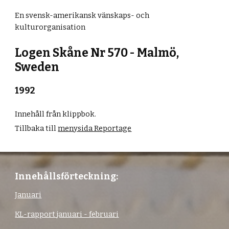
En svensk-amerikansk vänskaps- och
kulturorganisation
Logen Skåne Nr 570 - Malmö,
Sweden
199
2
Innehåll från klippbok.
Tillbaka till
meny
sida Reportage
Innehållsförteckning:
Januari
KL-rapport januari - februari