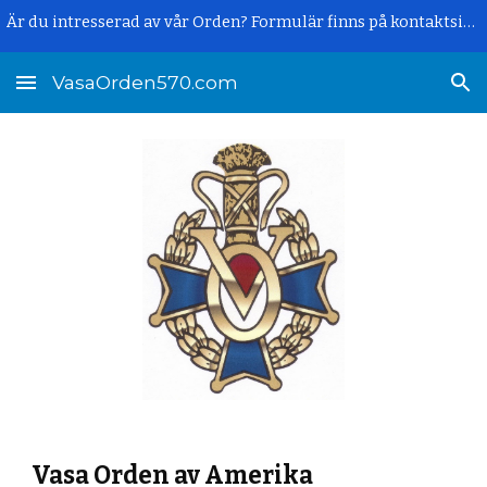
Är du intresserad av vår Orden? Formulär finns på kontaktsidan.
Skip to main content
Skip to navigation
VasaOrden570.com
Vasa Orden av Amerika