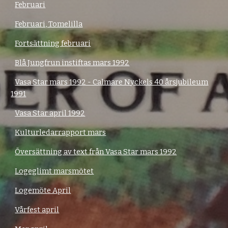
Februari
Februari, Tomelilla
Fortsättning februari
Blå Jungfrun instiftas mars 1992
Vasa Star mars 1992 - Calmare Nyckels 40 årsjubileum
1991
Vasa Star april 1992
Kulturledarrapport mars
Översättning av text från Vasa Star mars 1992
Logeglimt marsmötet
Logemöte April
Vårfest april